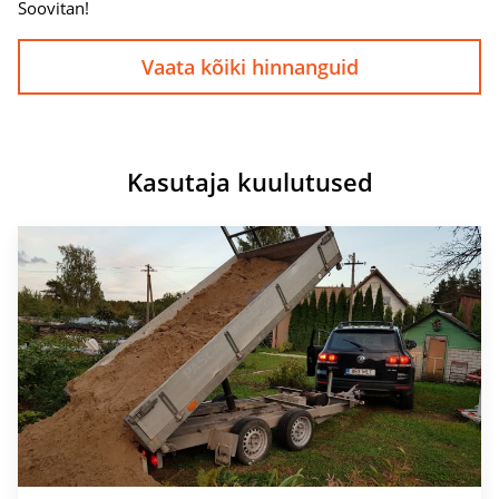
Soovitan!
Vaata kõiki hinnanguid
Kasutaja kuulutused