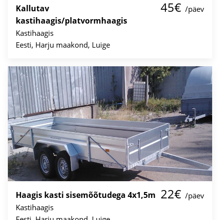
45€
Kallutav
/päev
kastihaagis/platvormhaagis
Kastihaagis
Eesti, Harju maakond, Luige
22€
Haagis kasti sisemõõtudega 4x1,5m
/päev
Kastihaagis
Eesti, Harju maakond, Luige