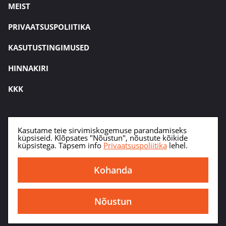
MEIST
PRIVAATSUSPOLIITIKA
KASUTUSTINGIMUSED
HINNAKIRI
KKK
Kasutame teie sirvimiskogemuse parandamiseks
küpsiseid. Klõpsates "Nõustun", nõustute kõikide
küpsistega. Täpsem info
Privaatsuspoliitika
lehel.
Klienditugi
Kohanda
+372 735 5082 (E-R 8.00-16.30) info@rentist.com
Nõustun
Küpsiste seadistus