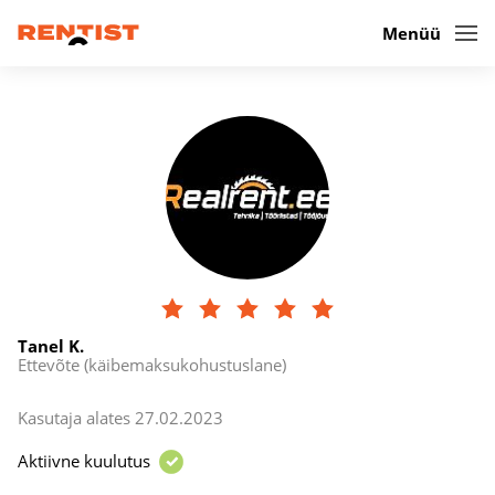
Menüü
Tanel K.
Ettevõte (käibemaksukohustuslane)
Kasutaja alates 27.02.2023
Aktiivne kuulutus