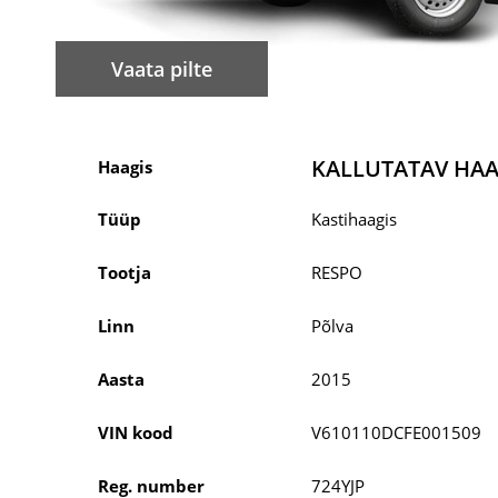
Vaata pilte
KALLUTATAV HAA
Haagis
Tüüp
Kastihaagis
Tootja
RESPO
Linn
Põlva
Aasta
2015
VIN kood
V610110DCFE001509
Reg. number
724YJP