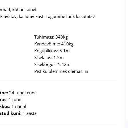
mad, kui on soovi.
k avatav, kallutav kast. Tagumine luuk kasutatav
Tühimass: 340kg
Kandevõime: 410kg
Kogupikkus: 5.1m
Siselaius: 1.5m
Sisekõrgus: 1.42m
Pistiku üleminek olemas: Ei
ine:
24 tundi enne
kus:
1 tund
kkus:
1 nädal
atud kuni:
1 aasta