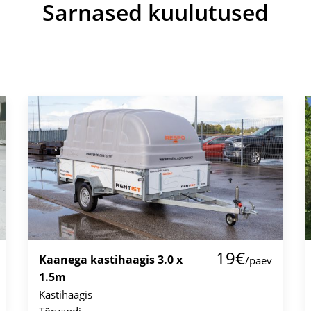
Sarnased kuulutused
19€
Kaanega kastihaagis 3.0 x
/päev
1.5m
Kastihaagis
Tõrvandi