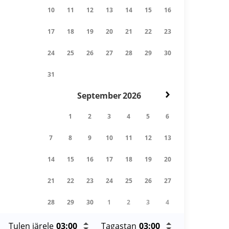
10
11
12
13
14
15
16
17
18
19
20
21
22
23
24
25
26
27
28
29
30
31
September
2026
1
2
3
4
5
6
7
8
9
10
11
12
13
14
15
16
17
18
19
20
21
22
23
24
25
26
27
28
29
30
1
2
3
4
Tulen järele
Tagastan