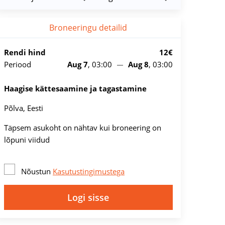
Broneeringu detailid
Rendi hind
12€
Periood
Aug 7
, 03:00
Aug 8
, 03:00
Haagise kättesaamine ja tagastamine
Põlva, Eesti
Täpsem asukoht on nähtav kui broneering on
lõpuni viidud
Nõustun
Kasutustingimustega
Logi sisse