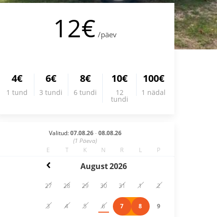
12€
/päev
4€
6€
8€
10€
100€
1 tund
3 tundi
6 tundi
12
1 nädal
tundi
Valitud:
07.08.26
-
08.08.26
(
1
Päeva)
E
T
K
N
R
L
P
August
2026
27
28
29
30
31
1
2
3
4
5
6
7
8
9