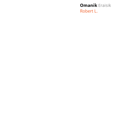
Omanik
Eraisik
Robert L.