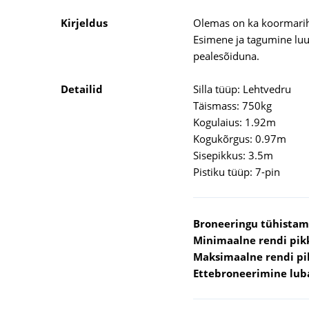
Kirjeldus
Olemas on ka koormarih
Esimene ja tagumine luu
pealesõiduna.
Detailid
Silla tüüp: Lehtvedru
Täismass: 750kg
Kogulaius: 1.92m
Kogukõrgus: 0.97m
Sisepikkus: 3.5m
Pistiku tüüp: 7-pin
Broneeringu tühistam
Minimaalne rendi pik
Maksimaalne rendi pi
Ettebroneerimine lub