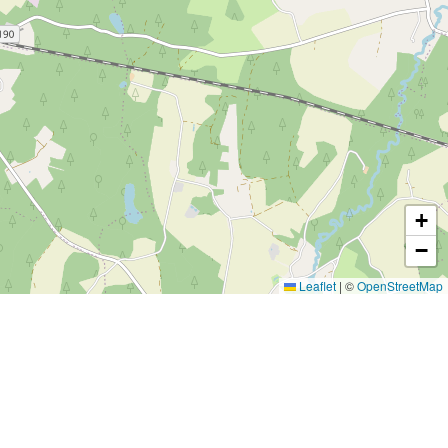
+
−
Leaflet
|
©
OpenStreetMap