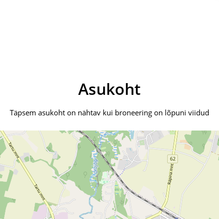
Asukoht
Täpsem asukoht on nähtav kui broneering on lõpuni viidud