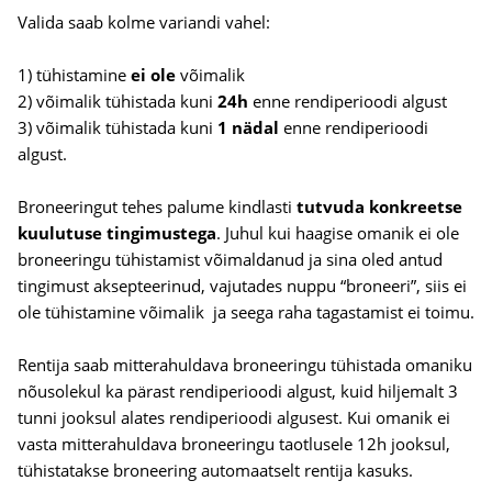
Valida saab kolme variandi vahel:
1) tühistamine
ei ole
võimalik
2) võimalik tühistada kuni
24h
enne rendiperioodi algust
3) võimalik tühistada kuni
1 nädal
enne rendiperioodi
algust.
Broneeringut tehes palume kindlasti
tutvuda konkreetse
kuulutuse tingimustega
. Juhul kui haagise omanik ei ole
broneeringu tühistamist võimaldanud ja sina oled antud
tingimust aksepteerinud, vajutades nuppu “broneeri”, siis ei
ole tühistamine võimalik ja seega raha tagastamist ei toimu.
Rentija saab mitterahuldava broneeringu tühistada omaniku
nõusolekul ka pärast rendiperioodi algust, kuid hiljemalt 3
tunni jooksul alates rendiperioodi algusest. Kui omanik ei
vasta mitterahuldava broneeringu taotlusele 12h jooksul,
tühistatakse broneering automaatselt rentija kasuks.