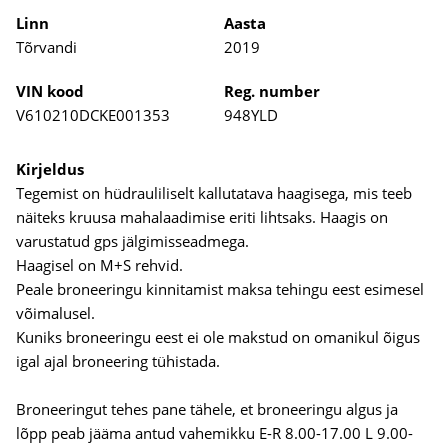
Linn
Aasta
Tõrvandi
2019
VIN kood
Reg. number
V610210DCKE001353
948YLD
Kirjeldus
Tegemist on hüdrauliliselt kallutatava haagisega, mis teeb
näiteks kruusa mahalaadimise eriti lihtsaks. Haagis on
varustatud gps jälgimisseadmega.
Haagisel on M+S rehvid.
Peale broneeringu kinnitamist maksa tehingu eest esimesel
võimalusel.
Kuniks broneeringu eest ei ole makstud on omanikul õigus
igal ajal broneering tühistada.
Broneeringut tehes pane tähele, et broneeringu algus ja
lõpp peab jääma antud vahemikku E-R 8.00-17.00 L 9.00-