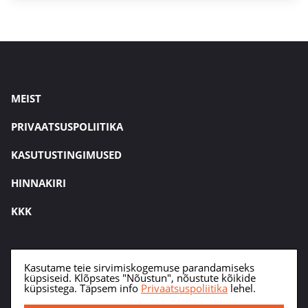
MEIST
PRIVAATSUSPOLIITIKA
KASUTUSTINGIMUSED
HINNAKIRI
KKK
Kasutame teie sirvimiskogemuse parandamiseks
küpsiseid. Klõpsates "Nõustun", nõustute kõikide
küpsistega. Täpsem info
Privaatsuspoliitika
lehel.