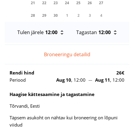
21
22
23
24
25
26
27
28
29
30
1
2
3
4
Tulen järele
Tagastan
Broneeringu detailid
Rendi hind
26€
Periood
Aug 10
, 12:00
Aug 11
, 12:00
Haagise kättesaamine ja tagastamine
Tõrvandi, Eesti
Täpsem asukoht on nähtav kui broneering on lõpuni
viidud