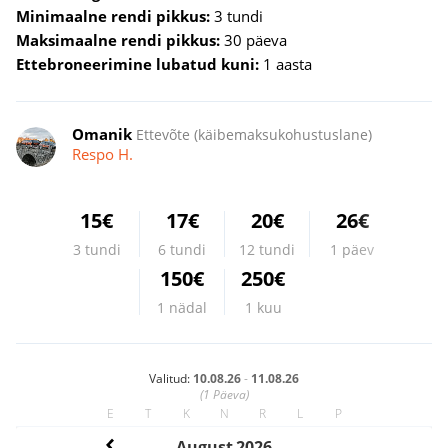
Minimaalne rendi pikkus:
3 tundi
Maksimaalne rendi pikkus:
30 päeva
Ettebroneerimine lubatud kuni:
1 aasta
Omanik
Ettevõte (käibemaksukohustuslane)
Respo H.
15€
17€
20€
26€
3 tundi
6 tundi
12 tundi
1 päev
150€
250€
1 nädal
1 kuu
Valitud:
10.08.26
-
11.08.26
(
1
Päeva)
E
T
K
N
R
L
P
August
2026