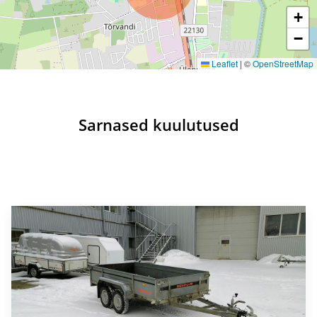
+
−
Leaflet
|
©
OpenStreetMap
Sarnased kuulutused