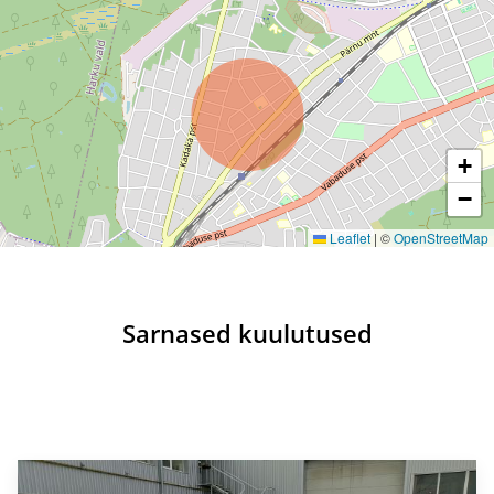
+
−
Leaflet
|
©
OpenStreetMap
Sarnased kuulutused