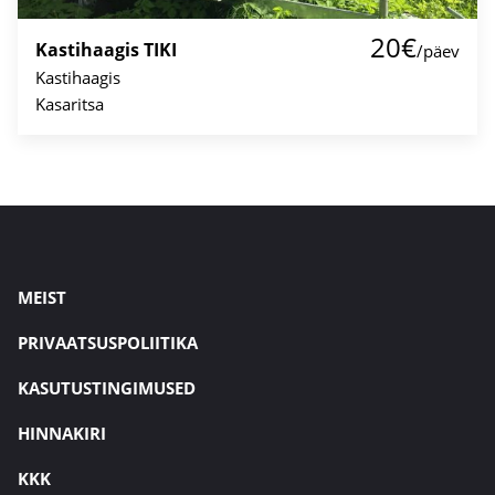
20€
Kastihaagis TIKI
/päev
Kastihaagis
Kasaritsa
MEIST
PRIVAATSUSPOLIITIKA
KASUTUSTINGIMUSED
HINNAKIRI
KKK