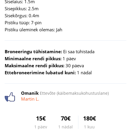
Siselaius: 1.5m
Sisepikkus: 2.5m
Sisekõrgus: 0.4m
Pistiku tüüp: 7-pin
Pistiku üleminek olemas: Jah
Broneeringu tühistamine:
Ei saa tühistada
Minimaalne rendi pikkus:
1 päev
Maksimaalne rendi pikkus:
30 päeva
Ettebroneerimine lubatud kuni:
1 nädal
Omanik
Ettevõte (käibemaksukohustuslane)
Martin L.
15€
70€
180€
1 päev
1 nädal
1 kuu