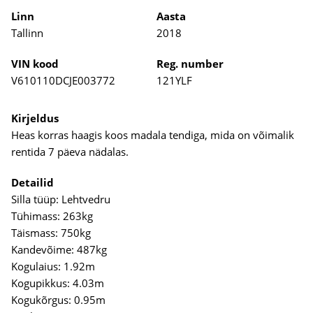
Linn
Aasta
Tallinn
2018
VIN kood
Reg. number
V610110DCJE003772
121YLF
Kirjeldus
Heas korras haagis koos madala tendiga, mida on võimalik
rentida 7 päeva nädalas.
Detailid
Silla tüüp: Lehtvedru
Tühimass: 263kg
Täismass: 750kg
Kandevõime: 487kg
Kogulaius: 1.92m
Kogupikkus: 4.03m
Kogukõrgus: 0.95m