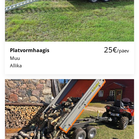
25€
Platvormhaagis
/päev
Muu
Allika