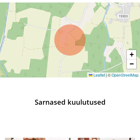
+
−
Leaflet
|
©
OpenStreetMap
Sarnased kuulutused