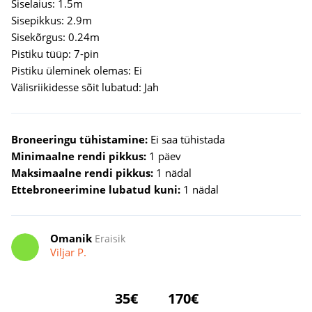
Siselaius: 1.5m
Sisepikkus: 2.9m
Sisekõrgus: 0.24m
Pistiku tüüp: 7-pin
Pistiku üleminek olemas: Ei
Välisriikidesse sõit lubatud: Jah
Broneeringu tühistamine:
Ei saa tühistada
Minimaalne rendi pikkus:
1 päev
Maksimaalne rendi pikkus:
1 nädal
Ettebroneerimine lubatud kuni:
1 nädal
Omanik
Eraisik
Viljar P.
35€
170€