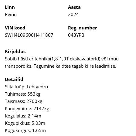
Linn
Aasta
Reinu
2024
VIN kood
Reg. number
SWH4L09600H411807
043YPB
Kirjeldus
Sobib hästi eritehnika(1,8-1,9T ekskavaatorid) või muu
transpordiks. Tagumine kaldtee tagab kiire laadimise.
Detailid
Silla tüüp: Lehtvedru
Tühimass: 553kg
Täismass: 2700kg
Kandevõime: 2147kg
Kogulaius: 2.14m
Kogupikkus: 5.03m
Kogukõrgus: 1.65m